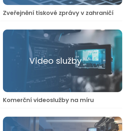
Zveřejnění tiskové zprávy v zahraničí
Video služby
Komerční videoslužby na míru