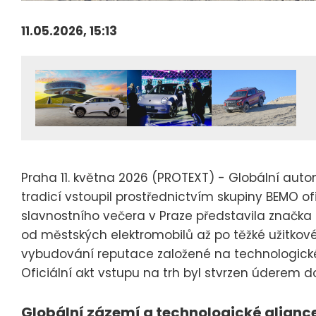
11.05.2026, 15:13
Praha 11. května 2026 (PROTEXT) - Globální aut
tradicí vstoupil prostřednictvím skupiny BEMO of
slavnostního večera v Praze představila značk
od městských elektromobilů až po těžké užitkové
vybudování reputace založené na technologické 
Oficiální akt vstupu na trh byl stvrzen úderem d
Globální zázemí a technologické alianc