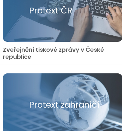
Protext ČR
Zveřejnění tiskové zprávy v České
republice
Protext zahraničí