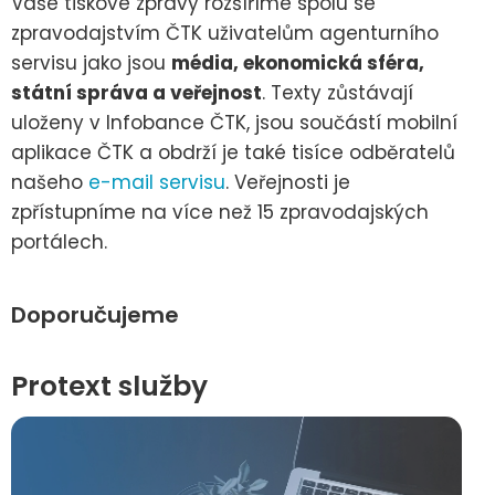
Vaše tiskové zprávy rozšíříme spolu se
zpravodajstvím ČTK uživatelům agenturního
servisu jako jsou
média, ekonomická sféra,
státní správa a veřejnost
. Texty zůstávají
uloženy v Infobance ČTK, jsou součástí mobilní
aplikace ČTK a obdrží je také tisíce odběratelů
našeho
e-mail servisu
. Veřejnosti je
zpřístupníme na více než 15 zpravodajských
portálech.
Doporučujeme
Protext služby