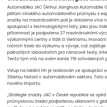
Automobilka JAC (Anhui Jianghuai Automobile Grou
pilířům čínského automobilového průmyslu s exp
značky na mezinárodním poli je doložena více n
spoluprací s technologickými lídry, jako jsou V
přítomnost je podpořena 27 mezinárodními výro
výzkumnými centry v Itálii či Vietnamu. Inovační 
ročních tržeb do výzkumu a vývoje, což zajišťuje
pokročilých laboratořích pro nárazové testy, inte
Tento tým má na svém kontě 719 schválených p
Vstup na lokální trh je realizován ve spolupráci 
30letou historií v automobilovém sektoru. Tato syn
nového importu.
„Strategie značky JAC v České republice se opírá o 
průmyslovou tradici podpořenou aliancemi s globá