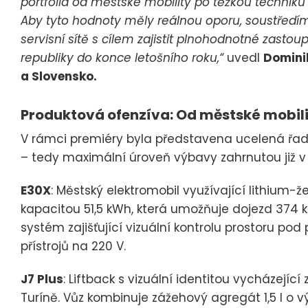
portfolia od městské mobility po těžkou techniku a
Aby tyto hodnoty měly reálnou oporu, soustředí
servisní sítě s cílem zajistit plnohodnotné zasto
republiky do konce letošního roku,“
uvedl
Domini
a Slovensko.
Produktová ofenzíva: Od městské mobili
V rámci premiéry byla představena ucelená řada 
– tedy maximální úroveň výbavy zahrnutou již v
E30X
: Městský elektromobil využívající lithium-
kapacitou 51,5 kWh, která umožňuje dojezd 374 
systém zajišťující vizuální kontrolu prostoru po
přístrojů na 220 V.
J7 Plus
: Liftback s vizuální identitou vycházejíc
Turíně. Vůz kombinuje zážehový agregát 1,5 l o 