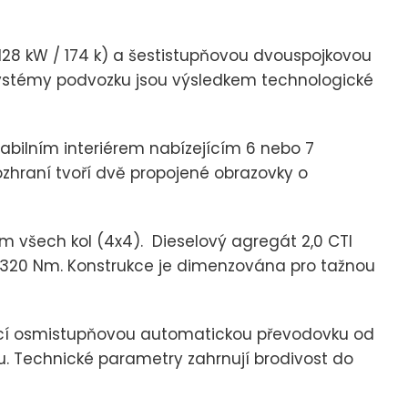
128 kW / 174 k) a šestistupňovou dvouspojkovou
systémy podvozku jsou výsledkem technologické
iabilním interiérem nabízejícím 6 nebo 7
ozhraní tvoří dvě propojené obrazovky o
em všech kol (4x4). Dieselový agregát 2,0 CTI
t 320 Nm. Konstrukce je dimenzována pro tažnou
ící osmistupňovou automatickou převodovku od
. Technické parametry zahrnují brodivost do