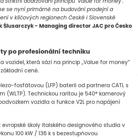
 striktní dodržování principu 'Value for money'.
me se nyní primárně na budování prodejní a
upení v klíčových regionech České i Slovenské
k Ślusarczyk - Managing director JAC pro Česko
ty po profesionální techniku
vozidel, která sází na princip „Value for money“
 základní ceně.
železo-fosfátovou (LFP) baterii od partnera CATL s
km (WLTP). Technickou raritou je 540° kamerový
d podvozkem vozidla a funkce V2L pro napájení
í z evropské školy italského designového studia v
výkonu 100 kW / 136 k s bezestupňovou