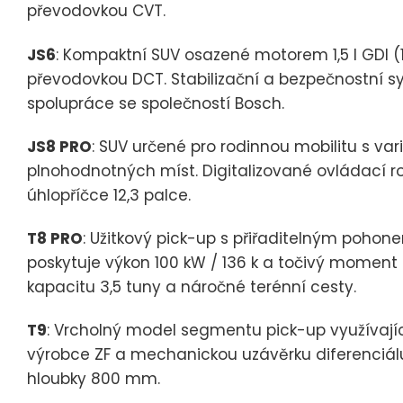
převodovkou CVT.
JS6
: Kompaktní SUV osazené motorem 1,5 l GDI (
převodovkou DCT. Stabilizační a bezpečnostní 
spolupráce se společností Bosch.
JS8 PRO
: SUV určené pro rodinnou mobilitu s var
plnohodnotných míst. Digitalizované ovládací r
úhlopříčce 12,3 palce.
T8 PRO
: Užitkový pick-up s přiřaditelným pohon
poskytuje výkon 100 kW / 136 k a točivý momen
kapacitu 3,5 tuny a náročné terénní cesty.
T9
: Vrcholný model segmentu pick-up využívaj
výrobce ZF a mechanickou uzávěrku diferenciálu
hloubky 800 mm.