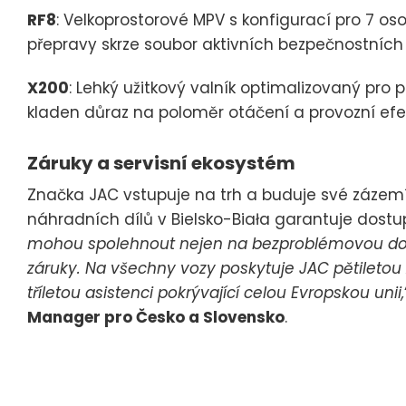
RF8
: Velkoprostorové MPV s konfigurací pro 7 os
přepravy skrze soubor aktivních bezpečnostních
X200
: Lehký užitkový valník optimalizovaný pro 
kladen důraz na poloměr otáčení a provozní efek
Záruky a servisní ekosystém
Značka JAC vstupuje na trh a buduje své zázemí 
náhradních dílů v Bielsko-Biała garantuje dost
mohou spolehnout nejen na bezproblémovou dost
záruky. Na všechny vozy poskytuje JAC pětiletou 
tříletou asistenci pokrývající celou Evropskou unii,
Manager pro Česko a Slovensko
.