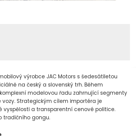
omobilový výrobce JAC Motors s šedesátiletou
iciálně na český a slovenský trh. Během
a komplexní modelovou řadu zahrnující segmenty
 vozy. Strategickým cílem importéra je
vyspělosti a transparentní cenové politice.
o tradičního gongu.
e