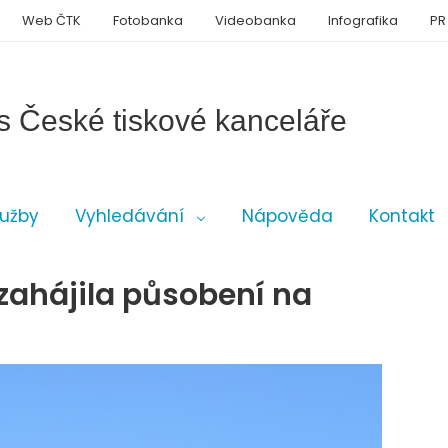
Web ČTK
Fotobanka
Videobanka
Infografika
PR
s České tiskové kanceláře
lužby
Vyhledávání
Nápověda
Kontakt
zahájila působení na