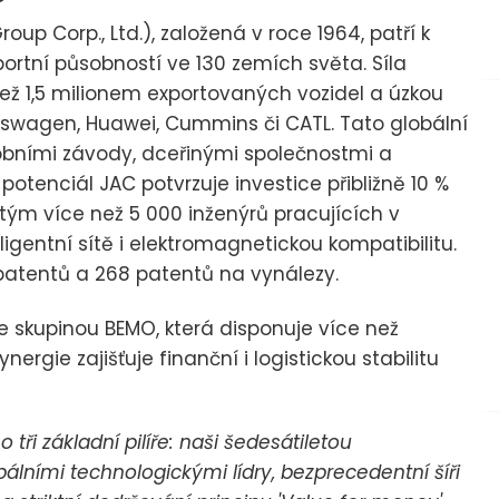
p Corp., Ltd.), založená v roce 1964, patří k
ortní působností ve 130 zemích světa. Síla
ež 1,5 milionem exportovaných vozidel a úzkou
olkswagen, Huawei, Cummins či CATL. Tato globální
bními závody, dceřinými společnostmi a
potenciál JAC potvrzuje investice přibližně 10 %
 tým více než 5 000 inženýrů pracujících v
ligentní sítě i elektromagnetickou kompatibilitu.
atentů a 268 patentů na vynálezy.
se skupinou BEMO, která disponuje více než
ergie zajišťuje finanční i logistickou stabilitu
tři základní pilíře: naši šedesátiletou
lními technologickými lídry, bezprecedentní šíři