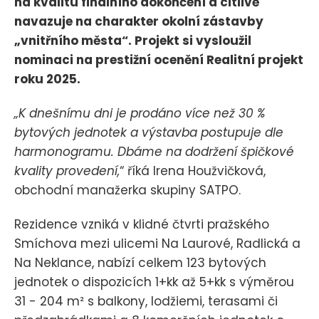
na kvalitu finálního dokončení a citlivě
navazuje na charakter okolní zástavby
„vnitřního města“. Projekt si vysloužil
nominaci na prestižní ocenění Realitní projekt
roku 2025.
„K dnešnímu dni je prodáno více než 30 %
bytových jednotek a výstavba postupuje dle
harmonogramu. Dbáme na dodržení špičkové
kvality provedení,
“ říká Irena Houžvičková,
obchodní manažerka skupiny SATPO.
Rezidence vzniká v klidné čtvrti pražského
Smíchova mezi ulicemi Na Laurové, Radlická a
Na Neklance, nabízí celkem 123 bytových
jednotek o dispozicích 1+kk až 5+kk s výměrou
31 - 204 m² s balkony, lodžiemi, terasami či