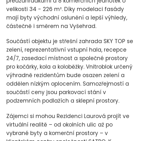
předzahrádkami a 8 komerčních jednotek o
velikosti 34 - 226 m². Díky modelaci fasády
mají byty východní oslunění a lepší výhledy,
částečně i směrem na Vyšehrad.
Součástí objektu je střešní zahrada SKY TOP se
zelení, reprezentativní vstupní hala, recepce
24/7, zasedací místnost a společné prostory
pro kočárky, kola a koloběžky. Vnitroblok určený
výhradně rezidentům bude osazen zelení a
oddělen nízkým oplocením. Samozřejmostí a
součástí ceny jsou parkovací stání v
podzemních podlažích a sklepní prostory.
Zájemci si mohou Rezidenci Laurová projít ve
virtuální realitě – od okolních ulic až po
vybrané byty a komerční prostory – v