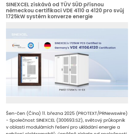
SINEXCEL získává od TÜV SÜD přísnou
německou certifikaci VDE 4110 a 4120 pro svůj
1725kW systém konverze energie
Šen-čen (Čína) 11. března 2025 (PROTEXT/PRNewswire)
- Společnost SINEXCEL (300693.SZ), světový průkopník
v oblasti modulárních řešení pro ukládání energie a
nabíjení elektromobilů, úspěšně získala od společnosti