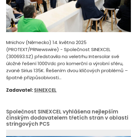
Mnichov (Německo) 14. května 2025
(PROTEXT/PRNewswire) - Společnost SINEXCEL
(300693.SZ) představila na veletrhu Intersolar své
úložné řešení 1000Vdc pro komerční a výrobní sféru,
zvané Sirius 135K. Řešením dvou klíčových problémů –
špatné přizpůsobivosti...
Zadavatel:
SINEXCEL
Společnost SINEXCEL vyhlášena nejlepším
čínským dodavatelem třetích stran v oblasti
stringových PCS