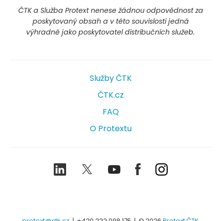
ČTK a Služba Protext nenese žádnou odpovědnost za
poskytovaný obsah a v této souvislosti jedná
výhradně jako poskytovatel distribučních služeb.
Služby ČTK
ČTK.cz
FAQ
O Protextu
LinkedIn
Twitter
Youtube
Facebook
Instagram
protext@ctk.cz
|
+420 222 098 175
| © 2026
Protext ČTK