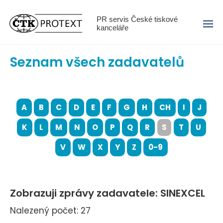
Menu
PR servis České tiskové
kanceláře
Seznam všech zadavatelů
A
B
C
D
E
F
G
H
CH
I
J
K
L
M
N
O
P
Q
R
S
T
U
V
W
X
Y
Z
0-9
Zobrazuji zprávy zadavatele: SINEXCEL
Nalezený počet: 27