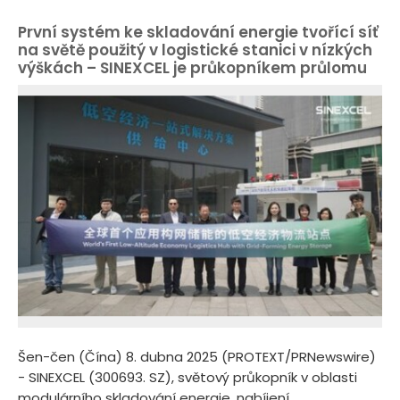
První systém ke skladování energie tvořící síť
na světě použitý v logistické stanici v nízkých
výškách – SINEXCEL je průkopníkem průlomu
Šen-čen (Čína) 8. dubna 2025 (PROTEXT/PRNewswire)
- SINEXCEL (300693. SZ), světový průkopník v oblasti
modulárního skladování energie, nabíjení