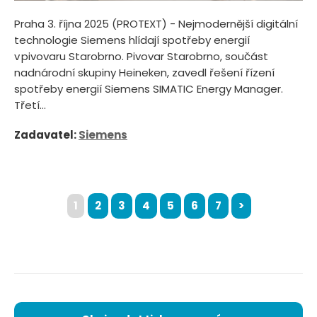
Praha 3. října 2025 (PROTEXT) - Nejmodernější digitální
technologie Siemens hlídají spotřeby energií
v pivovaru Starobrno. Pivovar Starobrno, součást
nadnárodní skupiny Heineken, zavedl řešení řízení
spotřeby energií Siemens SIMATIC Energy Manager.
Třetí...
Zadavatel:
Siemens
1
2
3
4
5
6
7
>