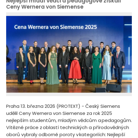
Nejlepší mladí vědci a pedagogové získali
Ceny Wernera von Siemense
Praha 13. března 2026 (PROTEXT) - Český Siemens
udělil Ceny Wernera von Siemense za rok 2025
nejlepším studentům, mladým vědcům a pedagogům.
Vítězné práce z oblastí technických a přírodovědných
oborů vybraly odborné poroty v kategoriích: Nejlepší