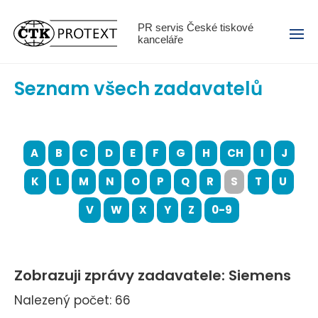
Menu
PR servis České tiskové
kanceláře
Seznam všech zadavatelů
A
B
C
D
E
F
G
H
CH
I
J
K
L
M
N
O
P
Q
R
S
T
U
V
W
X
Y
Z
0-9
Zobrazuji zprávy zadavatele: Siemens
Nalezený počet: 66