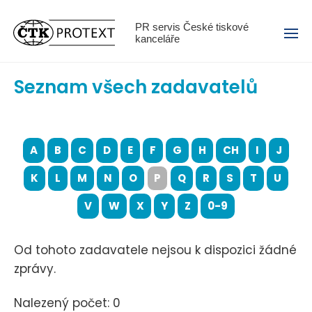
Menu
PR servis České tiskové
kanceláře
Seznam všech zadavatelů
A
B
C
D
E
F
G
H
CH
I
J
K
L
M
N
O
P
Q
R
S
T
U
V
W
X
Y
Z
0-9
Od tohoto zadavatele nejsou k dispozici žádné
zprávy.
Nalezený počet: 0