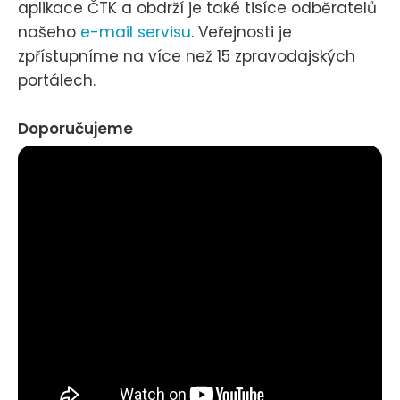
aplikace ČTK a obdrží je také tisíce odběratelů
našeho
e-mail servisu
. Veřejnosti je
zpřístupníme na více než 15 zpravodajských
portálech.
Doporučujeme