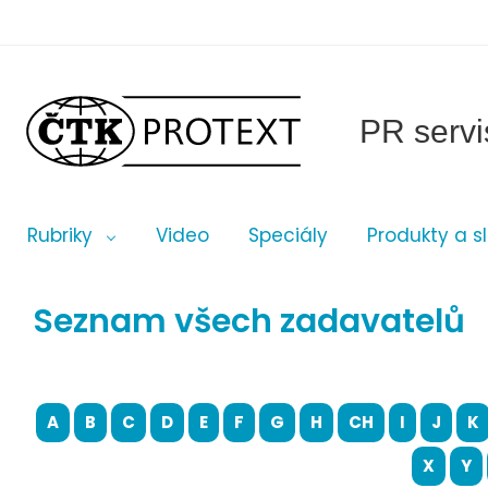
PR servi
Rubriky
Video
Speciály
Produkty a s
Seznam všech zadavatelů
A
B
C
D
E
F
G
H
CH
I
J
K
X
Y