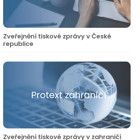
Zveřejnění tiskové zprávy v České
republice
Protext zahraničí
Zveřejnění tiskové zprávy v zahraničí