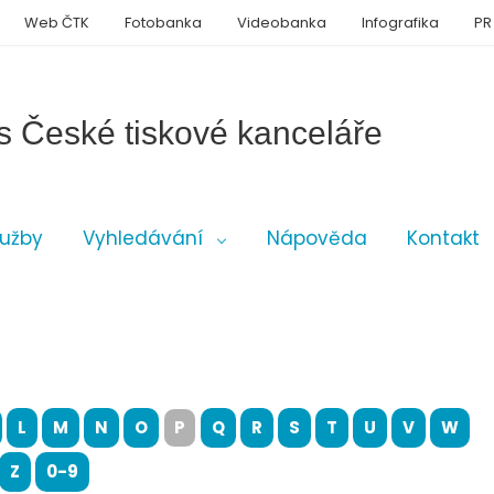
Web ČTK
Fotobanka
Videobanka
Infografika
PR
s České tiskové kanceláře
lužby
Vyhledávání
Nápověda
Kontakt
L
M
N
O
P
Q
R
S
T
U
V
W
Z
0-9