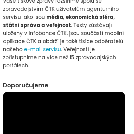
Vaše tiskové zprávy rozšíříme spolu se
zpravodajstvím ČTK uživatelům agenturního
servisu jako jsou
média, ekonomická sféra,
státní správa a veřejnost
. Texty zůstávají
uloženy v Infobance ČTK, jsou součástí mobilní
aplikace ČTK a obdrží je také tisíce odběratelů
našeho
e-mail servisu
. Veřejnosti je
zpřístupníme na více než 15 zpravodajských
portálech.
Doporučujeme