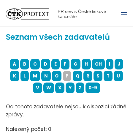
Menu
PR servis České tiskové
kanceláře
Seznam všech zadavatelů
A
B
C
D
E
F
G
H
CH
I
J
K
L
M
N
O
P
Q
R
S
T
U
V
W
X
Y
Z
0-9
Od tohoto zadavatele nejsou k dispozici žádné
zprávy.
Nalezený počet: 0