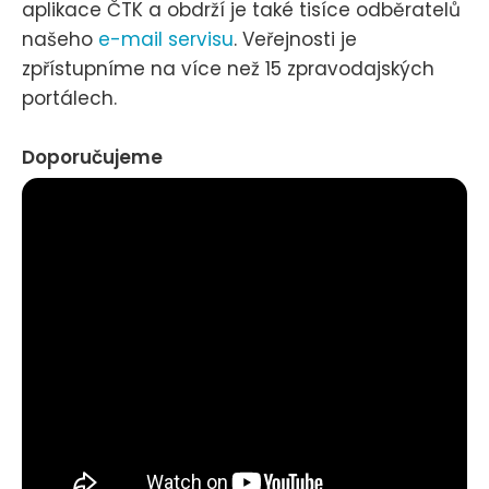
aplikace ČTK a obdrží je také tisíce odběratelů
našeho
e-mail servisu
. Veřejnosti je
zpřístupníme na více než 15 zpravodajských
portálech.
Doporučujeme