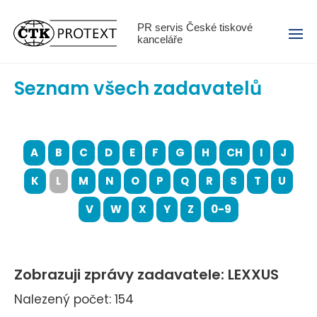
Menu
PR servis České tiskové
kanceláře
Seznam všech zadavatelů
A
B
C
D
E
F
G
H
CH
I
J
K
L
M
N
O
P
Q
R
S
T
U
V
W
X
Y
Z
0-9
Zobrazuji zprávy zadavatele: LEXXUS
Nalezený počet: 154