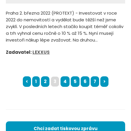
Praha 2. března 2022 (PROTEXT) - Investovat v roce
2022 do nemovitostí a vydělat bude těžší než jsme
zvyklí. V posledních letech stačilo koupit téměř cokoliv
a trh vyhnal cenu ročně o 10 % až 15 %. Nyní musejí
investoři nákup lépe zvažovat. Na druhou...
Zadavatel:
LEXXUS
<
1
2
3
4
5
6
7
>
Chci zadat tiskovou zprávu