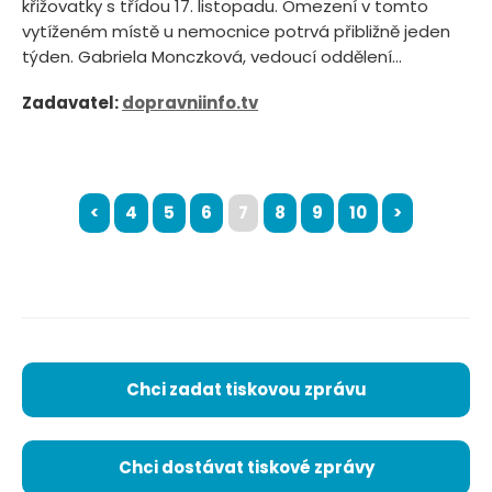
křižovatky s třídou 17. listopadu. Omezení v tomto
vytíženém místě u nemocnice potrvá přibližně jeden
týden. Gabriela Monczková, vedoucí oddělení...
Zadavatel:
dopravniinfo.tv
<
4
5
6
7
8
9
10
>
Chci zadat tiskovou zprávu
Chci dostávat tiskové zprávy