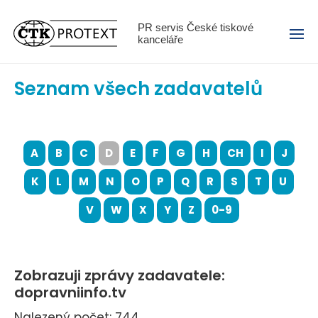
Menu
PR servis České tiskové
kanceláře
Seznam všech zadavatelů
A
B
C
D
E
F
G
H
CH
I
J
K
L
M
N
O
P
Q
R
S
T
U
V
W
X
Y
Z
0-9
Zobrazuji zprávy zadavatele:
dopravniinfo.tv
Nalezený počet: 744