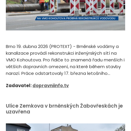
Brno 19. dubna 2026 (PROTEXT) - Brněnské vodárny a
kanalizace provádí rekonstrukci inženýrských sítí na
VMO Kohoutova. Pro řidiče to znamená řadu menších i
větších dopravních omezení, na které během stavby
narazí. Práce odstartovaly 17. března letošního...
Zadavatel:
dopravniinfo.tv
Ulice Zemkova v brněnských Žabovřeskách je
uzavřena