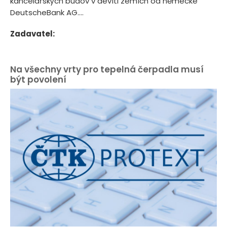
kancelářských budov v devíti zemích od německé
DeutscheBank AG....
Zadavatel:
Na všechny vrty pro tepelná čerpadla musí
být povolení