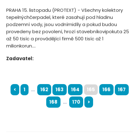
PRAHA 15. listopadu (PROTEXT) - Všechny kolektory
tepelnýchčerpadel, které zasahují pod hladinu
podzemní vody, jsou vodnímidíly a pokud budou
provedeny bez povolení, hrozí stavebníkovipokuta 25
až 50 tisíc a provádějící firmě 500 tisíc až 1
milionkorun....
Zadavatel:
<
1
...
162
163
164
165
166
167
168
...
170
>