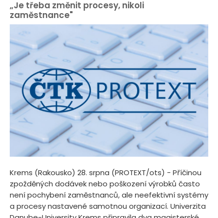
„Je třeba změnit procesy, nikoli
zaměstnance"
Krems (Rakousko) 28. srpna (PROTEXT/ots) - Příčinou
zpožděných dodávek nebo poškození výrobků často
není pochybení zaměstnanců, ale neefektivní systémy
a procesy nastavené samotnou organizací. Univerzita
Danube-University Krems připravila dva magisterské...