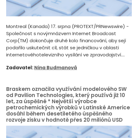
Montreal (Kanada) 17. srpna (PROTEXT/PRNewswire) -
Společnost s novýmnázvem Internet Broadcast
Corp(TM) dokončuje druhé kolo financování, aby sejí
podařilo uskutečnit cíl, stát se jedničkou v oblasti
internetovéhotelevizního vysílání ve zpravodajství....
Zadavatel:
Nina Budmanová
Braskem označila využívání modelového SW
od Pavilion Technologies, který používá již 10
let, za úspěšné * Největší výrobce
petrochemických výrobků v Latinské Americe
dosáhl během desetiletého úspěšného
rozvoje zisku v hodnotě přes 20 miliónů USD