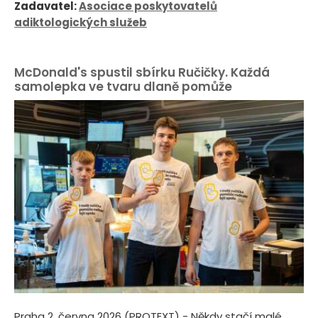
Zadavatel:
Asociace poskytovatelů
adiktologických služeb
McDonald's spustil sbírku Ručičky. Každá
samolepka ve tvaru dlaně pomůže
Praha 2. června 2026 (PROTEXT) - Někdy stačí malé