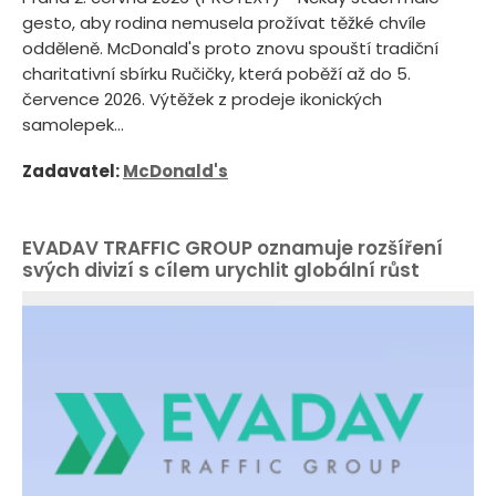
gesto, aby rodina nemusela prožívat těžké chvíle
odděleně. McDonald's proto znovu spouští tradiční
charitativní sbírku Ručičky, která poběží až do 5.
července 2026. Výtěžek z prodeje ikonických
samolepek...
Zadavatel:
McDonald's
EVADAV TRAFFIC GROUP oznamuje rozšíření
svých divizí s cílem urychlit globální růst