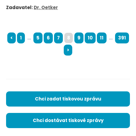
Zadavatel:
Dr. Oetker
<
1
...
5
6
7
8
9
10
11
...
391
>
Chci zadat tiskovou zprávu
Chci dostávat tiskové zprávy