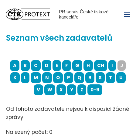
Menu
PR servis České tiskové
kanceláře
Seznam všech zadavatelů
A
B
C
D
E
F
G
H
CH
I
J
K
L
M
N
O
P
Q
R
S
T
U
V
W
X
Y
Z
0-9
Od tohoto zadavatele nejsou k dispozici žádné
zprávy.
Nalezený počet: 0