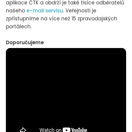
aplikace ČTK a obdrží je také tisíce odběratelů
našeho
e-mail servisu
. Veřejnosti je
zpřístupníme na více než 15 zpravodajských
portálech.
Doporučujeme