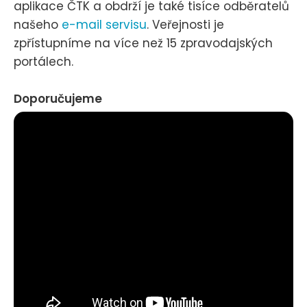
aplikace ČTK a obdrží je také tisíce odběratelů
našeho
e-mail servisu
. Veřejnosti je
zpřístupníme na více než 15 zpravodajských
portálech.
Doporučujeme