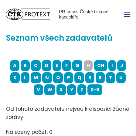
Menu
PR servis České tiskové
kanceláře
Seznam všech zadavatelů
A
B
C
D
E
F
G
H
CH
I
J
K
L
M
N
O
P
Q
R
S
T
U
V
W
X
Y
Z
0-9
Od tohoto zadavatele nejsou k dispozici žádné
zprávy.
Nalezený počet: 0