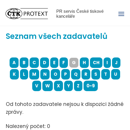
Menu
PR servis České tiskové
kanceláře
Seznam všech zadavatelů
A
B
C
D
E
F
G
H
CH
I
J
K
L
M
N
O
P
Q
R
S
T
U
V
W
X
Y
Z
0-9
Od tohoto zadavatele nejsou k dispozici žádné
zprávy.
Nalezený počet: 0