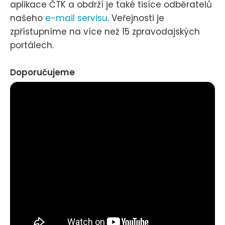
aplikace ČTK a obdrží je také tisíce odběratelů
našeho
e-mail servisu
. Veřejnosti je
zpřístupníme na více než 15 zpravodajských
portálech.
Doporučujeme