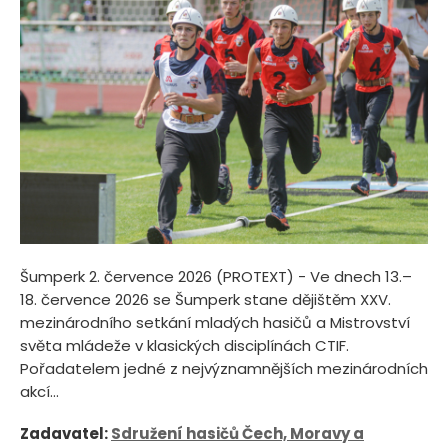
Šumperk 2. července 2026 (PROTEXT) - Ve dnech 13.–
18. července 2026 se Šumperk stane dějištěm XXV.
mezinárodního setkání mladých hasičů a Mistrovství
světa mládeže v klasických disciplínách CTIF.
Pořadatelem jedné z nejvýznamnějších mezinárodních
akcí...
Zadavatel:
Sdružení hasičů Čech, Moravy a