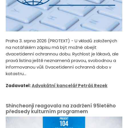
Praha 3. srpna 2026 (PROTEXT) - U vkladů založených
na notářském zápisu má být možné obejít
dvacetidenní ochrannou dobu. Rychlost je lákavá, ale
pravá listina ještě neznamená pravou, svobodnou a
informovanou vůli. Dvacetidenní ochranná doba v
katastru...
Zadavatel:
Advokátní kancelář Petráš Rezek
Shincheonji reagovala na zadržení 95letého
předsedy kulturním programem